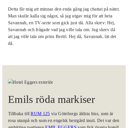
Detta får mig att minnas den enda gång jag chattat på nätet.
Man skulle kalla sig något, så jag utgav mig för att heta
Savannah, en TV-serie som gick just då. Alla skrev: Hej,
Savannah och frågade vad jag ville tala om. Jag skrev då
att jag ville tala om prins Bertil. Hej då, Savannah, lät det
då.
Emils röda markiser
Tillbaka till
RUM 125
via Göteborgs äldsta hiss, som är
rosa utanpå och som en engelsk herrgård inuti. Det var den
ambitiöse portieren
EMIL EGGERS
som fick överta hotell