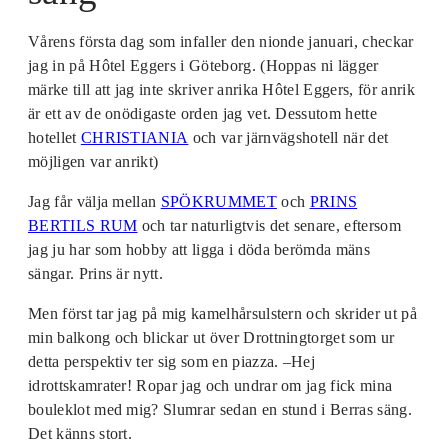
Vårens första dag som infaller den nionde januari, checkar
jag in på Hôtel Eggers i Göteborg. (Hoppas ni lägger
märke till att jag inte skriver anrika Hôtel Eggers, för anrik
är ett av de onödigaste orden jag vet. Dessutom hette
hotellet
CHRISTIANIA
och var järnvägshotell när det
möjligen var anrikt)
Jag får välja mellan
SPÖKRUMMET
och
PRINS
BERTILS RUM
och tar naturligtvis det senare, eftersom
jag ju har som hobby att ligga i döda berömda mäns
sängar. Prins är nytt.
Men först tar jag på mig kamelhårsulstern och skrider ut på
min balkong och blickar ut över Drottningtorget som ur
detta perspektiv ter sig som en piazza. –Hej
idrottskamrater! Ropar jag och undrar om jag fick mina
bouleklot med mig? Slumrar sedan en stund i Berras säng.
Det känns stort.