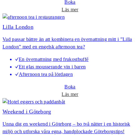
Boka
r
o
Läs mer
e
m
R
Lilla London
o
Vad passar bättre än att kombinera en övernattning mitt i ”Lilla
m
London” med en engelsk afternoon tea?
a
n
En övernattning med frukostbuffé
t
Ett glas mousserande vin i baren
i
Afternoon tea på lördagen
s
k
Boka
w
o
Läs mer
e
m
e
L
Weekend i Göteborg
k
i
e
Unna dig en weekend i Göteborg – bo två nätter i en historisk
l
n
miljö och utforska våra egna, handplockade Göteborgstips!
l
d
a