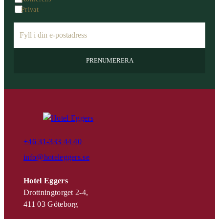
Privat
e
m
a
i
l
:
+46 31-333 44 40
info@hoteleggers.se
Hotel Eggers
Drottningtorget 2-4,
411 03 Göteborg