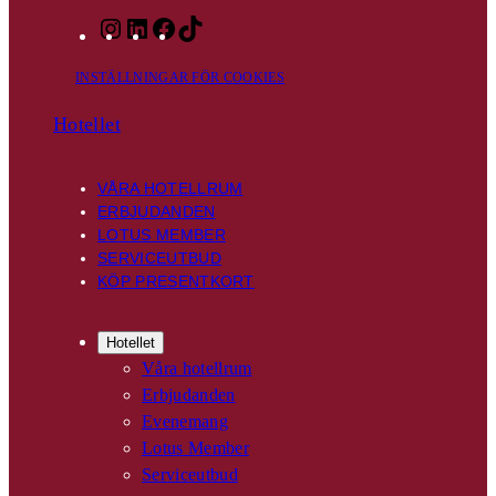
I
L
F
T
n
i
a
i
INSTÄLLNINGAR FÖR COOKIES
s
n
c
k
t
k
e
T
Hotellet
a
e
b
o
g
d
o
k
r
I
o
VÅRA HOTELLRUM
ERBJUDANDEN
a
n
k
LOTUS MEMBER
m
SERVICEUTBUD
KÖP PRESENTKORT
Hotellet
Våra hotellrum
Erbjudanden
Evenemang
Lotus Member
Serviceutbud