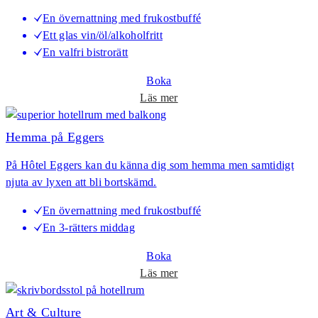
e
En övernattning med frukostbuffé
n
Ett glas vin/öl/alkoholfritt
d
En valfri bistrorätt
i
G
Boka
ö
o
Läs mer
t
m
e
B
Hemma på Eggers
b
ä
o
På Hôtel Eggers kan du känna dig som hemma men samtidigt
d
r
njuta av lyxen att bli bortskämd.
d
g
&
En övernattning med frukostbuffé
B
En 3-rätters middag
i
s
Boka
t
o
Läs mer
r
m
o
H
Art & Culture