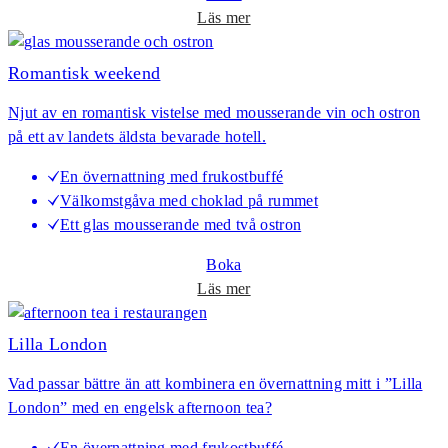
g
o
Läs mer
e
m
r
A
Romantisk weekend
s
r
Njut av en romantisk vistelse med mousserande vin och ostron
t
på ett av landets äldsta bevarade hotell.
&
C
En övernattning med frukostbuffé
u
Välkomstgåva med choklad på rummet
l
Ett glas mousserande med två ostron
t
u
Boka
r
o
Läs mer
e
m
R
Lilla London
o
Vad passar bättre än att kombinera en övernattning mitt i ”Lilla
m
London” med en engelsk afternoon tea?
a
n
En övernattning med frukostbuffé