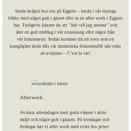
Starta helgen hos oss på Eggers – landa i vår mysiga
LOTUS MEMBER
KÖP PRESENTKORT
AFTERNOON TEA
LOKALER
lobby med något gott i glaset eller ta en after work i Eggers
bar. Troligtvis känner du att
”här vill jag stanna”
och
äter en god middag i vår restaurang eller något från
AFTER WORK
AKTIVITETER
vår bistromeny. Sedan kommer du att sova som en
kunglighet ända tills vår fantastiska frukostbuffé står redo
EGGERS BAR
SKICKA EN FÖRFRÅGAN
att avnjutas – C’est la vie!
BOKA BORD
Afterwork
Avsluta arbetsdagen med goda vänner i skön
miljö och något gott i glasen. På torsdagar och
fredagar har vi after work med extra bra priser