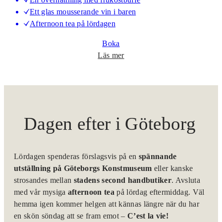
t
Ett glas mousserande vin i baren
i
Afternoon tea på lördagen
s
k
Boka
w
o
Läs mer
e
m
e
L
k
i
e
l
n
l
Dagen efter i Göteborg
d
a
L
o
Lördagen spenderas förslagsvis på en
spännande
n
utställning på Göteborgs Konstmuseum
eller kanske
d
strosandes mellan
stadens second handbutiker
. Avsluta
o
med vår mysiga
afternoon tea
på lördag eftermiddag. Väl
n
hemma igen kommer helgen att kännas längre när du har
en skön söndag att se fram emot –
C’est la vie!