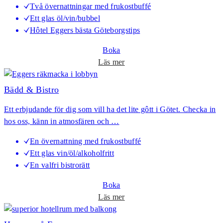
Två övernattningar med frukostbuffé
L
Ett glas öl/vin/bubbel
o
Hôtel Eggers bästa Göteborgstips
n
d
Boka
o
o
Läs mer
n
m
W
Bädd & Bistro
e
Ett erbjudande för dig som vill ha det lite gôtt i Götet. Checka in
e
hos oss, känn in atmosfären och …
k
e
En övernattning med frukostbuffé
n
Ett glas vin/öl/alkoholfritt
d
En valfri bistrorätt
i
G
Boka
ö
o
Läs mer
t
m
e
B