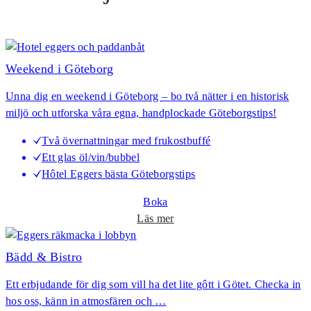
Weekend i Göteborg
Unna dig en weekend i Göteborg – bo två nätter i en historisk
miljö och utforska våra egna, handplockade Göteborgstips!
Två övernattningar med frukostbuffé
Ett glas öl/vin/bubbel
Hôtel Eggers bästa Göteborgstips
Boka
o
Läs mer
m
W
Bädd & Bistro
e
Ett erbjudande för dig som vill ha det lite gôtt i Götet. Checka in
e
hos oss, känn in atmosfären och …
k