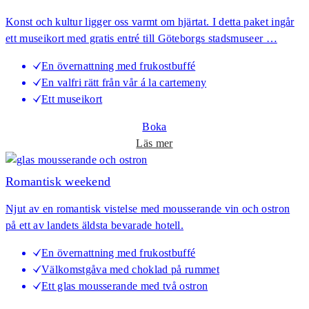
e
Konst och kultur ligger oss varmt om hjärtat. I detta paket ingår
m
ett museikort med gratis entré till Göteborgs stadsmuseer …
m
a
En övernattning med frukostbuffé
p
En valfri rätt från vår á la cartemeny
å
Ett museikort
E
g
Boka
g
o
Läs mer
e
m
r
A
Romantisk weekend
s
r
Njut av en romantisk vistelse med mousserande vin och ostron
t
på ett av landets äldsta bevarade hotell.
&
C
En övernattning med frukostbuffé
u
Välkomstgåva med choklad på rummet
l
Ett glas mousserande med två ostron
t
u