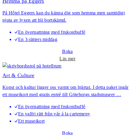
Hemma på Eggers
b
ä
o
På Hôtel Eggers kan du känna dig som hemma men samtidigt
d
r
njuta av lyxen att bli bortskämd.
d
g
&
En övernattning med frukostbuffé
B
En 3-rätters middag
i
s
Boka
t
o
Läs mer
r
m
o
H
Art & Culture
e
Konst och kultur ligger oss varmt om hjärtat. I detta paket ingår
m
ett museikort med gratis entré till Göteborgs stadsmuseer …
m
a
En övernattning med frukostbuffé
p
En valfri rätt från vår á la cartemeny
å
Ett museikort
E
g
Boka