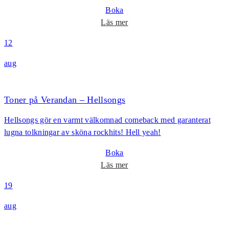
Boka
o
Läs mer
m
12
T
o
aug
n
e
r
Toner på Verandan – Hellsongs
p
Hellsongs gör en varmt välkomnad comeback med garanterat
å
lugna tolkningar av sköna rockhits! Hell yeah!
V
e
Boka
r
o
Läs mer
a
m
n
19
T
d
o
aug
a
n
n
e