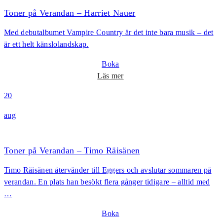
–
r
Toner på Verandan – Harriet Nauer
p
M
Med debutalbumet Vampire Country är det inte bara musik – det
å
a
är ett helt känslolandskap.
V
r
e
i
Boka
r
t
o
Läs mer
a
B
m
n
20
e
T
d
r
o
aug
a
g
n
n
m
e
–
a
r
Toner på Verandan – Timo Räisänen
n
p
H
Timo Räisänen återvänder till Eggers och avslutar sommaren på
å
e
verandan. En plats han besökt flera gånger tidigare – alltid med
V
l
…
e
l
r
s
Boka
a